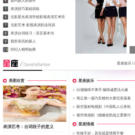
签约新人的条件
表演技巧基础训练
北影星光表演学校影视表演艺考培
北影艺考·影视表演职业培训
表演台词练习：语言基本功
我所亲历的新人
经纪人精明如商
星座娱乐
/
美图欣赏
星座娱乐
白领咖啡不离手 咖啡减肥法火爆
商丘第一届汽车模特大赛完美落幕
航空题材电视剧《中国私人公务机
都市情感剧《婚姻攻防战之爱要付
星座情感
表演艺考：台词段子的意义
性格不好，其实就是情商不够