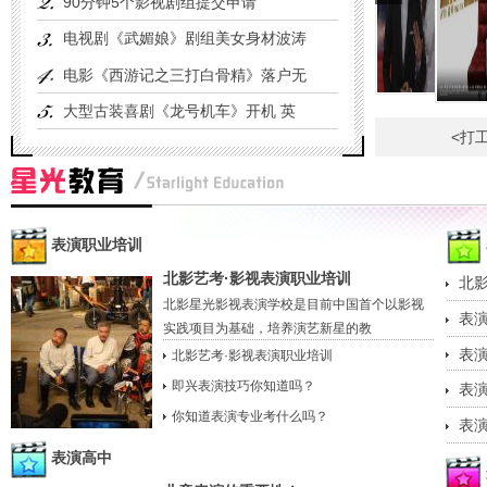
90分钟5个影视剧组提交申请
电视剧《武媚娘》剧组美女身材波涛
电影《西游记之三打白骨精》落户无
大型古装喜剧《龙号机车》开机 英
<打
表演职业培训
北影艺考·影视表演职业培训
北
北影星光影视表演学校是目前中国首个以影视
表
实践项目为基础，培养演艺新星的教
表
北影艺考·影视表演职业培训
即兴表演技巧你知道吗？
表
你知道表演专业考什么吗？
表
表演高中