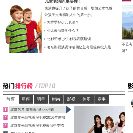
儿童表演的重要性！
表演也提升了孩子的舞台感，增加艺术气质，
让孩子走出精彩人生的第一步。
怎样学好少儿表演？
少儿表演课学什么？
北影艺考·少儿影视表演培训
不艺考
著名影视演员许晴回忆艺考经验称投入最
吗?
教育
星座
明星
时尚
影视
美图
赛事
北影艺考·影视表演职业培训
北影星光影视表演学校2016年度招
北京星光影视表演学校表演中专招