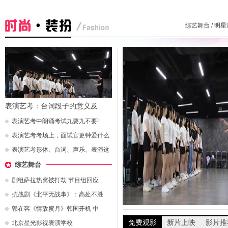
综艺舞台
/
明星
表演艺考：台词段子的意义及
表演艺考中朗诵考试九要九不要!
表演艺考考场上，面试官更钟爱什么
表演艺考形体、台词、声乐、表演这
综艺舞台
剧组萨拉热窝被打劫 节目组回应
抗战剧《北平无战事》：高处不胜
郭在容《情敌蜜月》韩国开机 中
免费观影
新片上映
影片推
北京星光影视表演学校