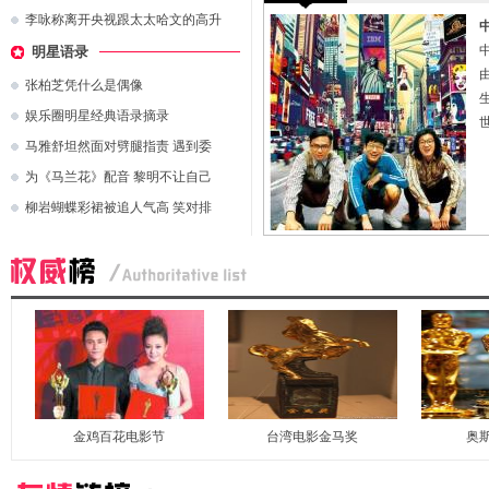
李咏称离开央视跟太太哈文的高升
明星语录
张柏芝凭什么是偶像
娱乐圈明星经典语录摘录
马雅舒坦然面对劈腿指责 遇到委
为《马兰花》配音 黎明不让自己
柳岩蝴蝶彩裙被追人气高 笑对排
金鸡百花电影节
台湾电影金马奖
奥