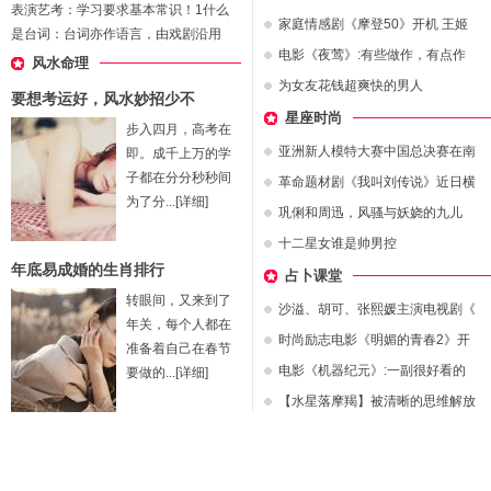
表演艺考：学习要求基本常识！1什么
家庭情感剧《摩登50》开机 王姬
是台词：台词亦作语言，由戏剧沿用
电影《夜莺》:有些做作，有点作
风水命理
为女友花钱超爽快的男人
要想考运好，风水妙招少不
星座时尚
步入四月，高考在
亚洲新人模特大赛中国总决赛在南
即。成千上万的学
子都在分分秒秒间
革命题材剧《我叫刘传说》近日横
为了分...
[详细]
巩俐和周迅，风骚与妖娆的九儿
十二星女谁是帅男控
年底易成婚的生肖排行
占卜课堂
转眼间，又来到了
沙溢、胡可、张熙媛主演电视剧《
年关，每个人都在
时尚励志电影《明媚的青春2》开
准备着自己在春节
电影《机器纪元》:一副很好看的
要做的...
[详细]
【水星落摩羯】被清晰的思维解放