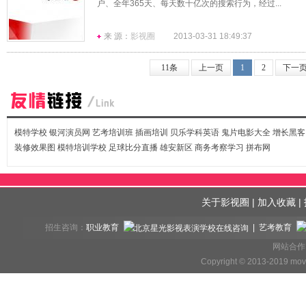
户、全年365天、每天数十亿次的搜索行为，经过...
来 源：
影视圈
2013-03-31 18:49:37
11条
上一页
1
2
下一
模特学校
银河演员网
艺考培训班
插画培训
贝乐学科英语
鬼片电影大全
增长黑客
装修效果图
模特培训学校
足球比分直播
雄安新区
商务考察学习
拼布网
关于影视圈
|
加入收藏
|
招生咨询：
职业教育
| 艺考教育
网站合作、
Copyright © 2013-2019 mov