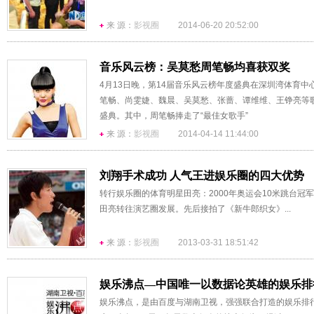
来 源：
影视圈
2014-06-20 20:52:00
音乐风云榜：吴莫愁周笔畅均喜获双奖
4月13日晚，第14届音乐风云榜年度盛典在深圳湾体育中
笔畅、尚雯婕、魏晨、吴莫愁、张蔷、谭维维、王铮亮等
盛典。其中，周笔畅捧走了“最佳女歌手”
来 源：
影视圈
2014-04-14 11:44:00
刘翔手术成功 人气王进娱乐圈的四大优势
转行娱乐圈的体育明星田亮：2000年奥运会10米跳台冠军
田亮转往演艺圈发展。先后接拍了《新牛郎织女》...
来 源：
影视圈
2013-03-31 18:51:42
娱乐沸点—中国唯一以数据论英雄的娱乐排
娱乐沸点，是由百度与湖南卫视，强强联合打造的娱乐排