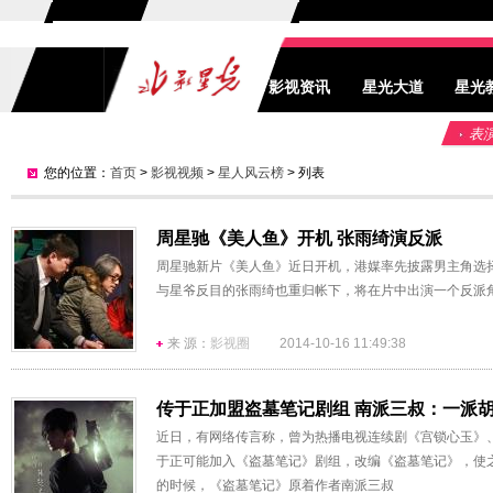
影视资讯
星光大道
星光
表
您的位置：
首页
>
影视视频
>
星人风云榜
> 列表
周星驰《美人鱼》开机 张雨绮演反派
周星驰新片《美人鱼》近日开机，港媒率先披露男主角选
与星爷反目的张雨绮也重归帐下，将在片中出演一个反派
来 源：
影视圈
2014-10-16 11:49:38
传于正加盟盗墓笔记剧组 南派三叔：一派
近日，有网络传言称，曾为热播电视连续剧《宫锁心玉》
于正可能加入《盗墓笔记》剧组，改编《盗墓笔记》，使
的时候，《盗墓笔记》原着作者南派三叔