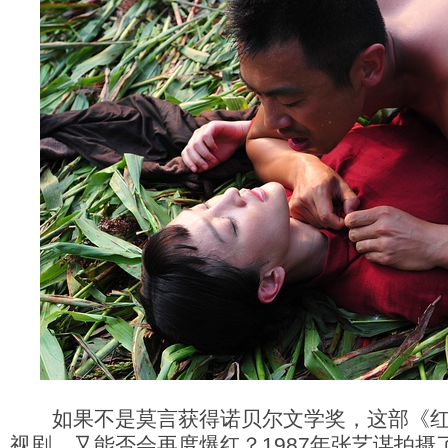
如果不是莫言获得诺贝尔文学奖，这部《红
视剧，又能否会再度爆红？1987年张艺谋拍摄