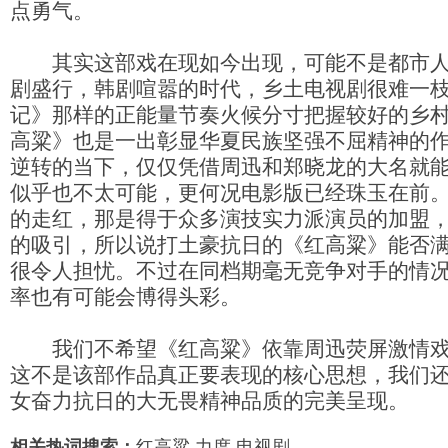
点勇气。
其实这部戏在现如今出现，可能不是都市人
剧盛行，韩剧喧嚣的时代，乡土电视剧很难一
记》那样的正能量节奏火候分寸把握较好的乡
高粱》也是一出彰显华夏民族坚强不屈精神的
逆转的当下，仅仅凭借周迅和郑晓龙的大名就
似乎也不太可能，更何况电影版已经珠玉在前
的走红，那是得于众多演技实力派演员的加盟
的吸引，所以说打土豪抗日的《红高粱》能否
很令人担忧。不过在同档期毫无竞争对手的情
率也有可能会博得头彩。
我们不希望《红高粱》依靠周迅荧屏激情戏
这不是该部作品真正要表现的核心思想，我们
女奋力抗日的大无畏精神品质的完美呈现。
相关热词搜索：
红高粱
力度
电视剧