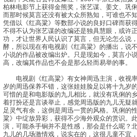
柏林电影节上获得金熊奖，张艺谋、姜文、巩
而那时候莫言还没有被大众所熟知，可谁也不知
凭借以《红高粱》等数部小说的良好口碑而获
不得不认为张艺谋的改编还是独具慧眼，或许
功，才让世界人民认识了莫言，但无论怎么说
酵，所以现在有电视剧《红高粱》的播出，说
小说的作品被改编出炉。只是现如今，莫言小
高，改编其作品也不会是那么轻而易举的事。
电视剧《红高粱》有女神周迅主演，收视率
岁的周迅保养不错，这张娃娃脸足以将十九岁
可惜的是和电影版的九儿相比，就没有巩俐的
着打扮还是言谈举止，感觉周迅版的九儿无疑
足灵气有余，这倒是周迅一贯的风格。巩俐的
粱》中绽放异彩，获得不少海外观众的赏识。
演，可能杀手锏并不是性感，那会是什么呢？
九儿的几场激情戏，说实在的，这很儿童不宜