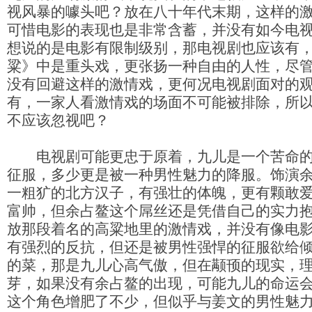
视风暴的噱头吧？放在八十年代末期，这样的
可惜电影的表现也是非常含蓄，并没有如今电
想说的是电影有限制级别，那电视剧也应该有
粱》中是重头戏，更张扬一种自由的人性，尽
没有回避这样的激情戏，更何况电视剧面对的
有，一家人看激情戏的场面不可能被排除，所
不应该忽视吧？
电视剧可能更忠于原着，九儿是一个苦命的
征服，多少更是被一种男性魅力的降服。饰演
一粗犷的北方汉子，有强壮的体魄，更有颗敢
富帅，但余占鳌这个屌丝还是凭借自己的实力
放那段着名的高粱地里的激情戏，并没有像电
有强烈的反抗，但还是被男性强悍的征服欲给
的菜，那是九儿心高气傲，但在颟顸的现实，
芽，如果没有余占鳌的出现，可能九儿的命运
这个角色增肥了不少，但似乎与姜文的男性魅