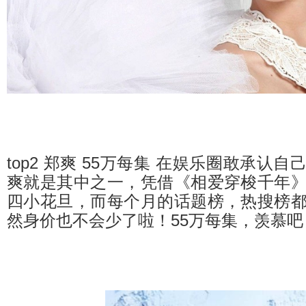
top2 郑爽 55万每集 在娱乐圈敢承认
爽就是其中之一，凭借《相爱穿梭千年
四小花旦，而每个月的话题榜，热搜榜
然身价也不会少了啦！55万每集，羡慕