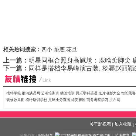
相关热词搜索：
四小
垫底
花旦
上一篇：
明星同框合照身高尴尬：鹿晗踮脚尖 
下一篇：
同样是搭档李易峰演古装, 杨幂赵丽
模特学校
银河演员网
艺考培训班
插画培训
贝乐学科英语
鬼片电影大全
增长黑客
装修效果图
模特培训学校
足球比分直播
雄安新区
商务考察学习
拼布网
关于影视圈
|
加入收藏
|
招生咨询：
职业教育
| 艺考教育