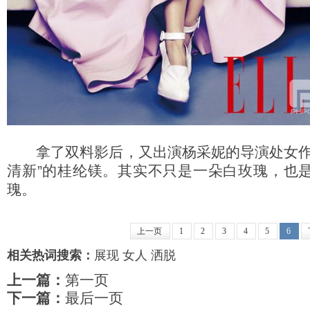
拿了双料影后，又出演杨采妮的导演处女作
清新”的桂纶镁。其实不只是一朵白玫瑰，也
瑰。
上一页
1
2
3
4
5
6
相关热词搜索：
展现
女人
洒脱
上一篇：
第一页
下一篇：
最后一页