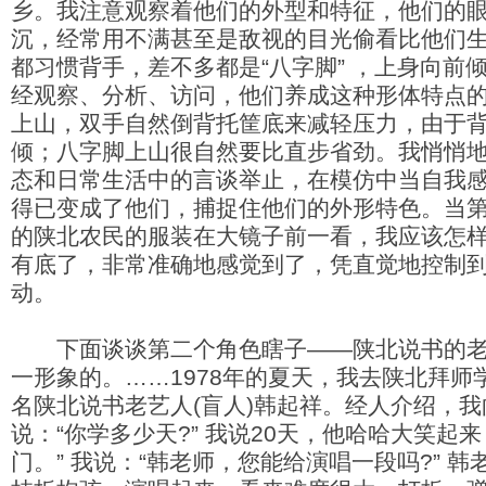
乡。我注意观察着他们的外型和特征，他们的
沉，经常用不满甚至是敌视的目光偷看比他们
都习惯背手，差不多都是“八字脚” ，上身向前
经观察、分析、访问，他们养成这种形体特点
上山，双手自然倒背托筐底来减轻压力，由于
倾；八字脚上山很自然要比直步省劲。我悄悄
态和日常生活中的言谈举止，在模仿中当自我
得已变成了他们，捕捉住他们的外形特色。当
的陕北农民的服装在大镜子前一看，我应该怎
有底了，非常准确地感觉到了，凭直觉地控制
动。
下面谈谈第二个角色瞎子——陕北说书的老
一形象的。……1978年的夏天，我去陕北拜师
名陕北说书老艺人(盲人)韩起祥。经人介绍，
说：“你学多少天?” 我说20天，他哈哈大笑起来
门。” 我说：“韩老师，您能给演唱一段吗?” 