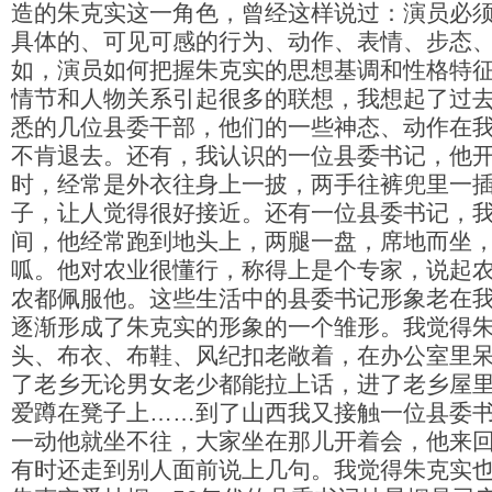
造的朱克实这一角色，曾经这样说过：演员必
具体的、可见可感的行为、动作、表情、步态
如，演员如何把握朱克实的思想基调和性格特征
情节和人物关系引起很多的联想，我想起了过
悉的几位县委干部，他们的一些神态、动作在
不肯退去。还有，我认识的一位县委书记，他
时，经常是外衣往身上一披，两手往裤兜里一
子，让人觉得很好接近。还有一位县委书记，
间，他经常跑到地头上，两腿一盘，席地而坐
呱。他对农业很懂行，称得上是个专家，说起
农都佩服他。这些生活中的县委书记形象老在
逐渐形成了朱克实的形象的一个雏形。我觉得
头、布衣、布鞋、风纪扣老敞着，在办公室里
了老乡无论男女老少都能拉上话，进了老乡屋
爱蹲在凳子上……到了山西我又接触一位县委
一动他就坐不往，大家坐在那儿开着会，他来
有时还走到别人面前说上几句。我觉得朱克实