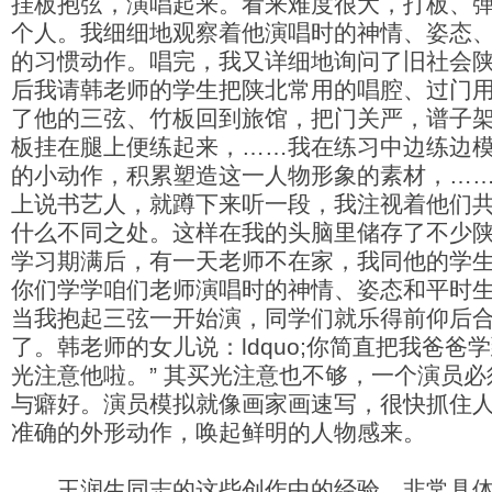
挂板抱弦，演唱起来。看来难度很大，打板、
个人。我细细地观察着他演唱时的神情、姿态
的习惯动作。唱完，我又详细地询问了旧社会
后我请韩老师的学生把陕北常用的唱腔、过门
了他的三弦、竹板回到旅馆，把门关严，谱子
板挂在腿上便练起来，……我在练习中边练边
的小动作，积累塑造这一人物形象的素材，…
上说书艺人，就蹲下来听一段，我注视着他们
什么不同之处。这样在我的头脑里储存了不少
学习期满后，有一天老师不在家，我同他的学
你们学学咱们老师演唱时的神情、姿态和平时
当我抱起三弦一开始演，同学们就乐得前仰后
了。韩老师的女儿说：ldquo;你简直把我爸爸
光注意他啦。” 其买光注意也不够，一个演员
与癖好。演员模拟就像画家画速写，很快抓住
准确的外形动作，唤起鲜明的人物感来。
王润生同志的这些创作中的经验，非常具体