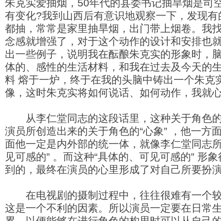
朱克实爱抽烟，50年代的县委书记抽旱烟是司空
有变化?我到山西后有意识地观察一下，发现有
都抽，常常是家里抽旱烟，出门带上烟卷。我
念感就增强了，对于这个动作的设计和安排也
出一些例子，说明我在酝酿朱克实的形象时，
体的、感性的生活材料，和我在过去及今天的
料 熔于一炉，终于在我的头脑中铸出一个朱克
像，这时朱克实将如何说话、如何动作，我就
从李仁堂同志的这段话里，这种关于角色的
演员所创造出来的关于角色的“心象” ，他一方
面他一定是内外部的统一体，就像李仁堂同志所
见可感的” 。而这种“具体的、可见可感的” 形
到的，最终在演员的心里形成了对自己所要扮
在电视剧的摄制过程中，往往很难有一个较
这是一个不利的因素。所以演员一定要在日常
累，以便能够在进行角色的构思时可以从自己