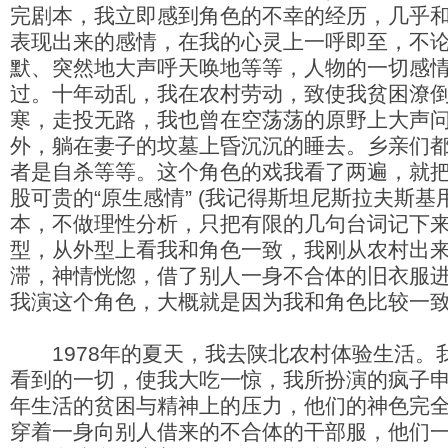
完剧本，我立即感到角色的不幸的经历，几乎
表现出来的感情，在我的心灵上一呼即至，不
默、突然地大声呼天唤地等等，人物的一切感
过。十年动乱，我在农村劳动，致使我贫困潦
寒，走投无路，我也曾在空荡荡的原野上大声
外，躺在妻子的坟墓上昏沉沉的睡去。乡亲们
者是自杀等等。这个角色的戏我看了两遍，就
股可贵的“原生感情” (我记得斯坦尼斯拉夫斯基
本，不做理性分析，只把有限的几句台词记下
型，从外型上看我和角色一致，我刚从农村出
滞，神情恍惚，借了别人一身不合体的旧衣服
我演这个角色，大概就是因为我和角色比较一
1978年的夏天，我去陕北农村体验生活。
看到的一切，使我大吃一惊，我所扮演的疯子
年生活的贫困与精神上的压力，他们的神色完
穿着一身向别人借来的不合体的干部服，他们